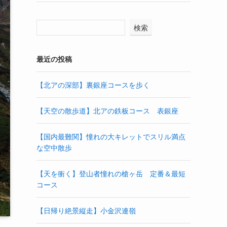
検索
最近の投稿
【北アの深部】裏銀座コースを歩く
【天空の散歩道】北アの鉄板コース 表銀座
【国内最難関】憧れの大キレットでスリル満点
な空中散歩
【天を衝く】登山者憧れの槍ヶ岳 定番＆最短
コース
【日帰り絶景縦走】小金沢連嶺