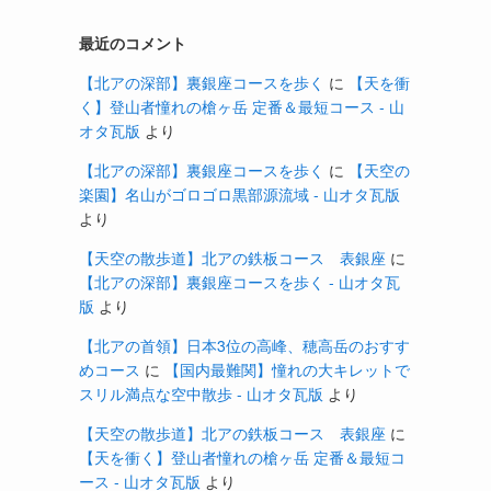
最近のコメント
【北アの深部】裏銀座コースを歩く
に
【天を衝
く】登山者憧れの槍ヶ岳 定番＆最短コース - 山
オタ瓦版
より
【北アの深部】裏銀座コースを歩く
に
【天空の
楽園】名山がゴロゴロ黒部源流域 - 山オタ瓦版
より
【天空の散歩道】北アの鉄板コース 表銀座
に
【北アの深部】裏銀座コースを歩く - 山オタ瓦
版
より
【北アの首領】日本3位の高峰、穂高岳のおすす
めコース
に
【国内最難関】憧れの大キレットで
スリル満点な空中散歩 - 山オタ瓦版
より
【天空の散歩道】北アの鉄板コース 表銀座
に
【天を衝く】登山者憧れの槍ヶ岳 定番＆最短コ
ース - 山オタ瓦版
より