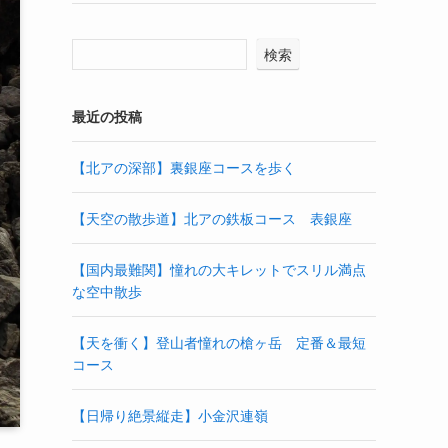
検索
最近の投稿
【北アの深部】裏銀座コースを歩く
【天空の散歩道】北アの鉄板コース 表銀座
【国内最難関】憧れの大キレットでスリル満点
な空中散歩
【天を衝く】登山者憧れの槍ヶ岳 定番＆最短
コース
【日帰り絶景縦走】小金沢連嶺