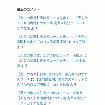
最近のコメント
【北アの深部】裏銀座コースを歩く
に
【天を衝
く】登山者憧れの槍ヶ岳 定番＆最短コース - 山
オタ瓦版
より
【北アの深部】裏銀座コースを歩く
に
【天空の
楽園】名山がゴロゴロ黒部源流域 - 山オタ瓦版
より
【天空の散歩道】北アの鉄板コース 表銀座
に
【北アの深部】裏銀座コースを歩く - 山オタ瓦
版
より
【北アの首領】日本3位の高峰、穂高岳のおすす
めコース
に
【国内最難関】憧れの大キレットで
スリル満点な空中散歩 - 山オタ瓦版
より
【天空の散歩道】北アの鉄板コース 表銀座
に
【天を衝く】登山者憧れの槍ヶ岳 定番＆最短コ
ース - 山オタ瓦版
より